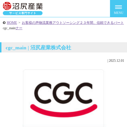
HOME
>
お客様の声
物流業務アウトソーシング
２３年間、信頼できるパート
cgc_main
ナー
cgc_main | 沼尻産業株式会社
|
2025.12.01