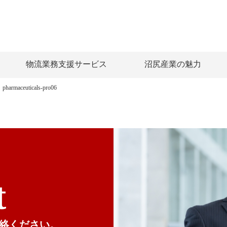
物流業務支援サービス
沼尻産業の魅力
pharmaceuticals-pro06
t
絡ください。