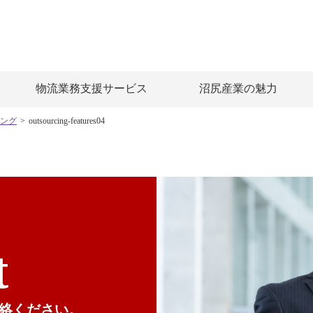
物流業務支援サービス
沼尻産業の魅力
ング
>
outsourcing-features04
t
絡ください。