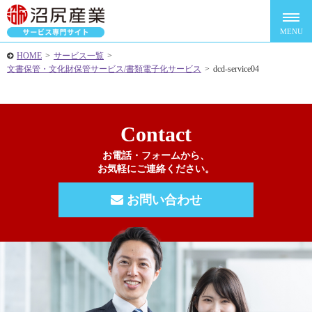
HOME
>
サービス一覧
>
文書保管・文化財保管サービス/書類電子化サービス
>
dcd-service04
Contact
お電話・フォームから、
お気軽にご連絡ください。
お問い合わせ