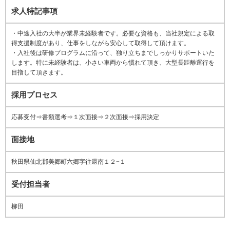
求人特記事項
・中途入社の大半が業界未経験者です。必要な資格も、当社規定による取
得支援制度があり、仕事をしながら安心して取得して頂けます。
・入社後は研修プログラムに沿って、独り立ちまでしっかりサポートいた
します。特に未経験者は、小さい車両から慣れて頂き、大型長距離運行を
目指して頂きます。
採用プロセス
応募受付⇒書類選考⇒１次面接⇒２次面接⇒採用決定
面接地
秋田県仙北郡美郷町六郷字往還南１２−１
受付担当者
柳田