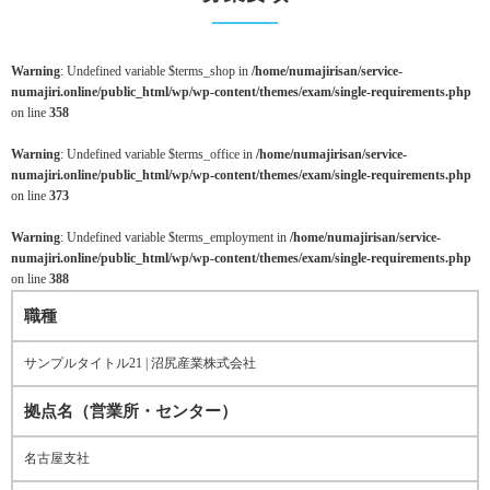
Warning
: Undefined variable $terms_shop in
/home/numajirisan/service-
numajiri.online/public_html/wp/wp-content/themes/exam/single-requirements.php
on line
358
Warning
: Undefined variable $terms_office in
/home/numajirisan/service-
numajiri.online/public_html/wp/wp-content/themes/exam/single-requirements.php
on line
373
Warning
: Undefined variable $terms_employment in
/home/numajirisan/service-
numajiri.online/public_html/wp/wp-content/themes/exam/single-requirements.php
on line
388
職種
サンプルタイトル21 | 沼尻産業株式会社
拠点名（営業所・センター）
名古屋支社