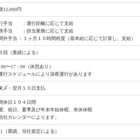
12,000円
行手当 ：運行距離に応じて支給
務手当 ：担当業務に応じて支給
間外手当 ：１ヶ月１０時間程度（基本給に応じて計算し、支給）
３回（業績による）
：00〜17：00（休憩あり）
運行スケジュールにより深夜運行があります
末〆・翌月１０日支払
間休日１０４日間
曜、祝日、夏季及び年末年始休暇、有休休暇
当社カレンダーによります。
り（業績、当社規定による）