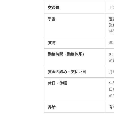
交通費
上限
手当
運
業
時
賞与
年
勤務時間（勤務体系）
8
※
賃金の締め・支払い日
月
休日・休暇
年
日
※
昇給
有