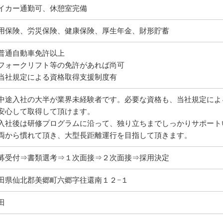
イカー通勤可、休憩室完備
用保険、労災保険、健康保険、厚生年金、財形貯蓄
普通自動車免許以上
フォークリフト等の免許があれば尚可
当社規定による資格取得支援制度有
中途入社の大半が業界未経験者です。必要な資格も、当社規定によ
安心して取得して頂けます。
入社後は研修プログラムに沿って、独り立ちまでしっかりサポート
両から慣れて頂き、大型長距離運行を目指して頂きます。
募受付⇒書類選考⇒１次面接⇒２次面接⇒採用決定
田県仙北郡美郷町六郷字往還南１２−１
田