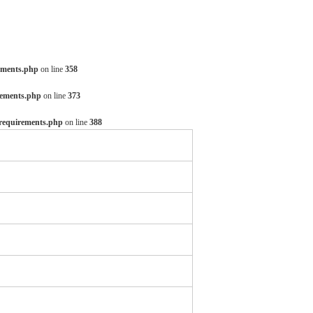
rements.php
on line
358
rements.php
on line
373
-requirements.php
on line
388