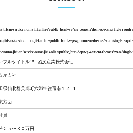
jirisan/service-numajiri.online/public_html/wp/wp-content/themes/exam/single-requi
ajirisan/service-numajiri.online/public_html/wp/wp-content/themes/exam/single-requi
me/numajirisan/service-numajiri.online/public_html/wp/wp-content/themes/exam/single
ンプルタイトル15 | 沼尻産業株式会社
古屋支社
田県仙北郡美郷町六郷字往還南１２−１
東方面
社員
給２５〜３０万円