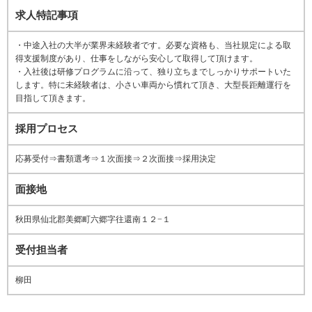
求人特記事項
・中途入社の大半が業界未経験者です。必要な資格も、当社規定による取
得支援制度があり、仕事をしながら安心して取得して頂けます。
・入社後は研修プログラムに沿って、独り立ちまでしっかりサポートいた
します。特に未経験者は、小さい車両から慣れて頂き、大型長距離運行を
目指して頂きます。
採用プロセス
応募受付⇒書類選考⇒１次面接⇒２次面接⇒採用決定
面接地
秋田県仙北郡美郷町六郷字往還南１２−１
受付担当者
柳田