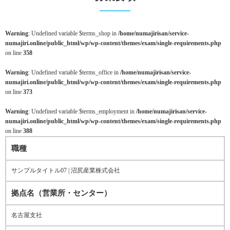
Warning
: Undefined variable $terms_shop in
/home/numajirisan/service-
numajiri.online/public_html/wp/wp-content/themes/exam/single-requirements.php
on line
358
Warning
: Undefined variable $terms_office in
/home/numajirisan/service-
numajiri.online/public_html/wp/wp-content/themes/exam/single-requirements.php
on line
373
Warning
: Undefined variable $terms_employment in
/home/numajirisan/service-
numajiri.online/public_html/wp/wp-content/themes/exam/single-requirements.php
on line
388
職種
サンプルタイトル07 | 沼尻産業株式会社
拠点名（営業所・センター）
名古屋支社