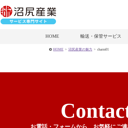
HOME
輸送・保管サービス
HOME
>
沼尻産業の魅力
>
charm01
Contac
お電話・フォームから、
お気軽にご連